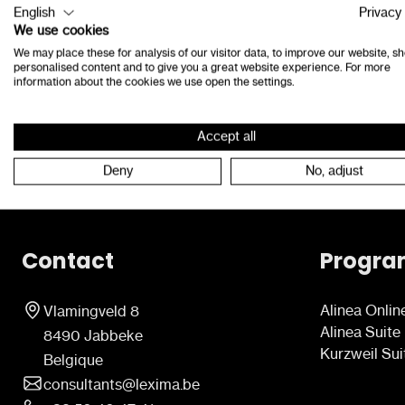
English
Privacy 
We use cookies
We may place these for analysis of our visitor data, to improve our website, s
https://sensotec.be/fr/serve
personalised content and to give you a great website experience. For more
information about the cookies we use open the settings.
https://sensotec.be/fr/manue
Accept all
https://sensotec.be/fr/manu
Deny
No, adjust
Contact
Progr
Alinea Onlin
Vlamingveld 8
Alinea Suite
8490 Jabbeke
Kurzweil Sui
Belgique
consultants@lexima.be