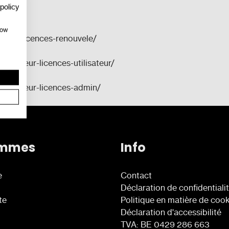
policy
how
ur-de-licences-renouvele/
l-serveur-licences-utilisateur/
el-serveur-licences-admin/
ammes
Info
e
Contact
Déclaration de confidentiali
te
Politique en matière de coo
Déclaration d'accessibilité
TVA: BE 0429 286 663