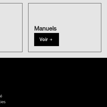
Manuels
Voir
té
kies