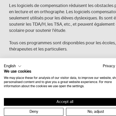
Les logiciels de compensation réduisent les obstacles p
en lecture et en orthographe. Les logiciels compensato
seulement utilisés pour les élèves dyslexiques. Ils sont 
soutenir les TDA/H, les TSA, etc., et peuvent également êt
scolaire pour soutenir l'étude.
Tous ces programmes sont disponibles pour les écoles, 
thérapeutes et les particuliers.
Votre famille est-elle bilingue ou l'école met-elle l'accen
English
Privacy 
Dans ce cas,
l' offre en néerlandais de Lexima
et de la 
We use cookies
pédagogique
Schoolsupport
pour améliorer les connai
We may place these for analysis of our visitor data, to improve our website, s
mathématique, en écriture et en lecture pourraient vous 
personalised content and to give you a great website experience. For more
information about the cookies we use open the settings.
Accept all
Afficher les options
Deny
No, adjust