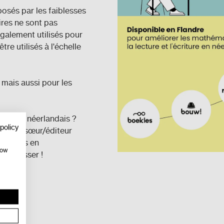
osés par les faiblesses
ires ne sont pas
également utilisés pour
re utilisés à l'échelle
mais aussi pour les
t sur le néerlandais ?
policy
société sœur/éditeur
ssances en
how
intéresser !