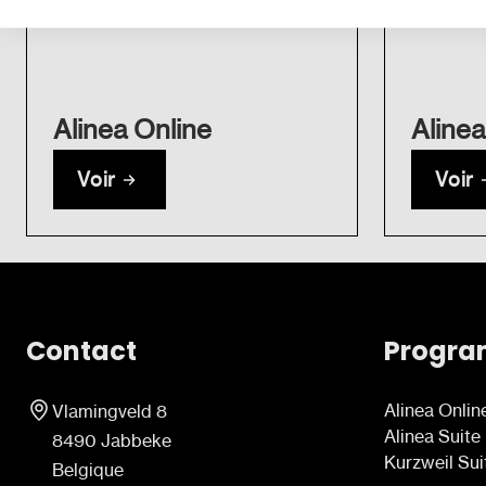
Alinea Online
Alinea
Voir
Voir
Contact
Progr
Alinea Onlin
Vlamingveld 8
Alinea Suite
8490 Jabbeke
Kurzweil Sui
Belgique