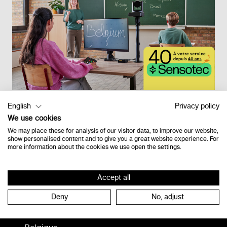
English
Privacy policy
We use cookies
Retour à l'étage
We may place these for analysis of our visitor data, to improve our website,
show personalised content and to give you a great website experience. For
more information about the cookies we use open the settings.
Contact
Accept all
Deny
No, adjust
Vlamingveld 8
8490 Jabbeke