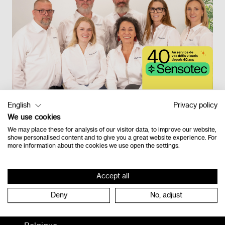
English
Privacy policy
We use cookies
Retour à l'étage
We may place these for analysis of our visitor data, to improve our website,
show personalised content and to give you a great website experience. For
more information about the cookies we use open the settings.
Contact
Accept all
Deny
No, adjust
Vlamingveld 8
8490 Jabbeke