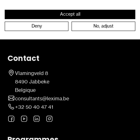
Accept all
Retour à l'étage
Deny
No, adjust
Contact
Vlamingveld 8
8490 Jabbeke
Belgique
consultants@lexima.be
+32 50 40 47 41
Programmes