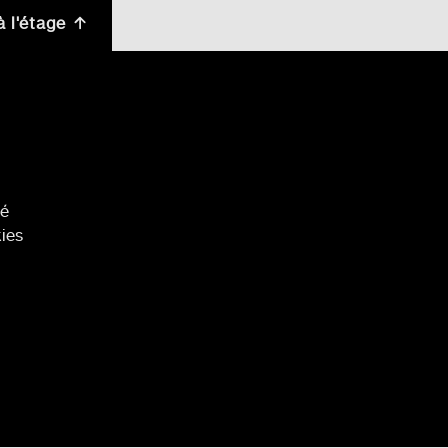
à l'étage
té
kies