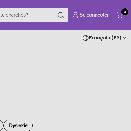
0
Se connecter
Français (FR)
e
Dyslexie