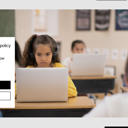
policy
how